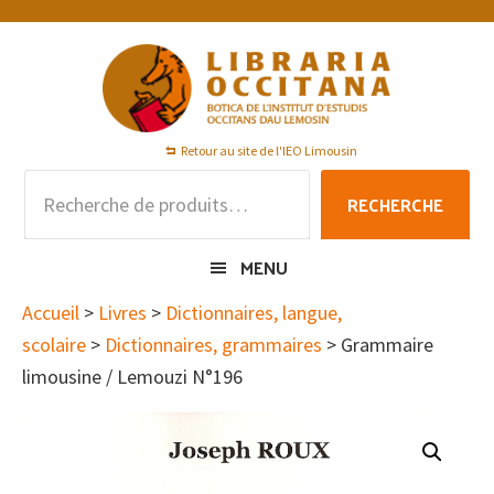
Passer
Passer
Passer
à
au
au
la
contenu
pied
navigation
principal
de
principale
page
Retour au site de l'IEO Limousin
Recherche
RECHERCHE
pour :
MENU
Accueil
>
Livres
>
Dictionnaires, langue,
scolaire
>
Dictionnaires, grammaires
> Grammaire
limousine / Lemouzi N°196