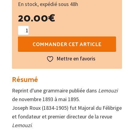
En stock, expédié sous 48h
20.00
€
quantité
de
COMMANDER CET ARTICLE
Grammaire
limousine
Mettre en favoris
/
Lemouzi
Résumé
N°196
Reprint d'une grammaire publiée dans
Lemouzi
de novembre 1893 à mai 1895.
Joseph Roux (1834-1905) fut Majoral du Félibrige
et fondateur et premier directeur de la revue
Lemouzi
.