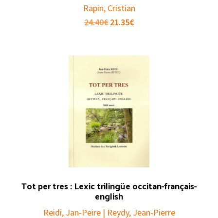
Rapin, Cristian
Le
Le
24.40
€
21.35
€
prix
prix
initial
actuel
était :
est :
24.40€.
21.35€.
Tot per tres : Lexic trilingüe occitan-français-
english
Reidi, Jan-Peire | Reydy, Jean-Pierre