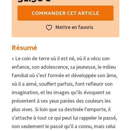
quantité
COMMANDER CET ARTICLE
de
Histoire
Mettre en favoris
de
la
Résumé
ville
« Le coin de terre où il est né, où il a vécu son
de
enfance, son adolescence, sa jeunesse, le milieu
Tulle
familial où s’est formée et développée son âme,
où il a aimé, souffert parfois, font refleurir son
imagination, et les images qu’ils évoquent se
présentent à ses yeux parées des couleurs les
plus vives. Si loin que sa destinée l’emporte, il
s’attache à tout ce qui peut lui rappeler le passé,
non seulement le passé qu’il a connu, mais celui