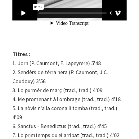
Titres :
1. Jorn (P. Caumont, F. Lapeyrere) 5'48
2. Sendèrs de tèrra nera (P. Caumont, J.C.
Coudouy) 3'56
3. Lo purmèr de març (trad., trad.) 4'09
4. Me promenant à l'ombrage (trad., trad.) 4'18
5. La nòvis n'a la corona li tomba (trad., trad.)
4'09
6. Sanctus - Benedictus (trad., trad.) 4'45
7. Lo primtemps qu'ei arribat (trad., trad.) 4'02