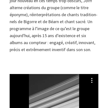
jour nou­veau en ces temps trop obs­curs,
Jorn
alterne créa­tions du groupe (comme le titre
éponyme), réin­ter­pré­ta­tions de chants tra­di­tion­
nels de Bigorre et de Béarn et chant sacré. Un
pro­gramme à l’image de ce qu’est le groupe
aujourd'hui, après 15 ans d’exis­tence et six
albums au comp­teur : engagé, créa­tif, inno­vant,
précis et extrê­me­ment inven­tif dans son son.