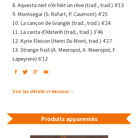
8. Aquesta neit n'èi hèit un rève (trad., trad.) 4'13
9. Montsegur (S. Rafart, P. Caumont) 4'25
10. La cançon de Grangèr (trad., trad.) 4'24
11. La canta d'Abitenh (trad., trad.) 3'46
12. Kyrie Eleison (Henri Du Mont, trad.) 4'17
13. Strange fruit (A. Meeropol, A. Meeropol, F.
Lapeyrere) 6'12
Voir les détails ci-dessous
Produits apparentés