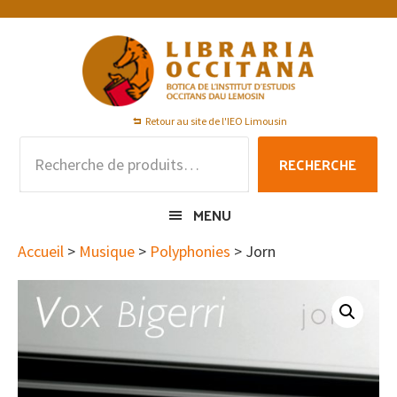
Passer
Passer
Passer
à
au
au
la
contenu
pied
navigation
principal
de
principale
page
Retour au site de l'IEO Limousin
Recherche
RECHERCHE
pour :
MENU
Accueil
>
Musique
>
Polyphonies
> Jorn