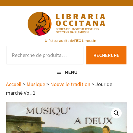
Passer
Passer
Passer
à
au
au
la
contenu
pied
navigation
principal
de
principale
page
Retour au site de l'IEO Limousin
Recherche
RECHERCHE
pour :
MENU
Accueil
>
Musique
>
Nouvelle tradition
> Jour de
marché Vol. 1