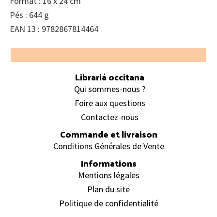
Format : 16 x 24 cm
Pés : 644 g
EAN 13 : 9782867814464
Footer
Librariá occitana
Qui sommes-nous ?
Foire aux questions
Contactez-nous
Commande et livraison
Conditions Générales de Vente
Informations
Mentions légales
Plan du site
Politique de confidentialité