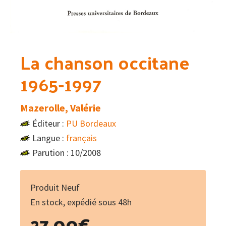
La chanson occitane
1965-1997
Mazerolle, Valérie
Éditeur :
PU Bordeaux
Langue :
français
Parution : 10/2008
Produit Neuf
En stock, expédié sous 48h
27.00
€