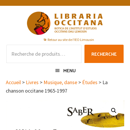
Passer
Passer
Passer
à
au
au
la
contenu
pied
navigation
principal
de
principale
page
Retour au site de l'IEO Limousin
Recherche
RECHERCHE
pour :
MENU
Accueil
>
Livres
>
Musique, danse
>
Études
> La
chanson occitane 1965-1997