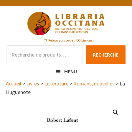
Passer
Passer
Passer
à
au
au
la
contenu
pied
navigation
principal
de
principale
page
Retour au site de l'IEO Limousin
Recherche
RECHERCHE
pour :
MENU
Accueil
>
Livres
>
Littérature
>
Romans, nouvelles
> La
Huguenote