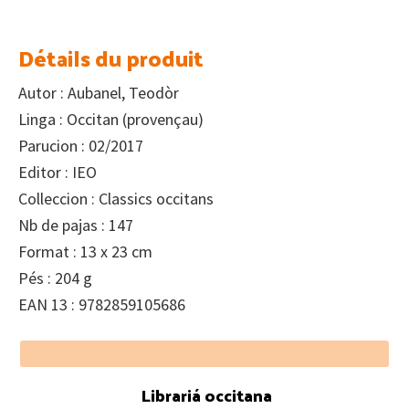
Détails du produit
Autor : Aubanel, Teodòr
Linga : Occitan (provençau)
Parucion : 02/2017
Editor : IEO
Colleccion : Classics occitans
Nb de pajas : 147
Format : 13 x 23 cm
Pés : 204 g
EAN 13 : 9782859105686
Footer
Librariá occitana