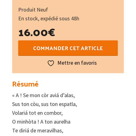
Produit Neuf
En stock, expédié sous 48h
16.00
€
quantité
COMMANDER CET ARTICLE
de
La
Mettre en favoris
Miugrana
entre-
Résumé
duberta
« A ! Se mon còr aviá d’alas,
Sus ton còu, sus ton espatla,
Volariá tot en combor,
O minhòta ! A ton aurelha
Te diriá de meravilhas,