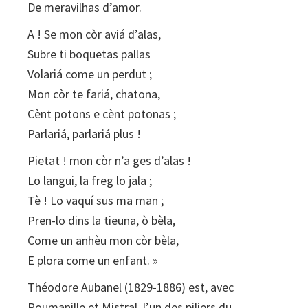
De meravilhas d’amor.
A ! Se mon còr aviá d’alas,
Subre ti boquetas pallas
Volariá come un perdut ;
Mon còr te fariá, chatona,
Cènt potons e cènt potonas ;
Parlariá, parlariá plus !
Pietat ! mon còr n’a ges d’alas !
Lo langui, la freg lo jala ;
Tè ! Lo vaquí sus ma man ;
Pren-lo dins la tieuna, ò bèla,
Come un anhèu mon còr bèla,
E plora come un enfant. »
Théodore Aubanel (1829-1886) est, avec
Roumanille et Mistral, l’un des piliers du