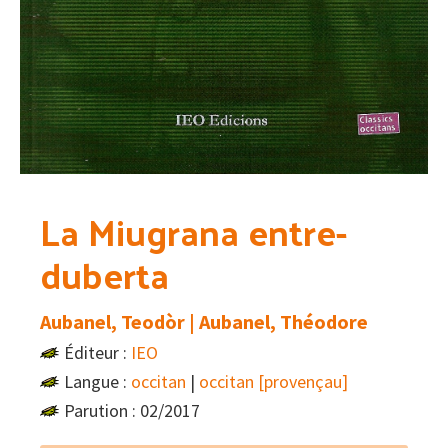
La Miugrana entre-
duberta
Aubanel, Teodòr | Aubanel, Théodore
Éditeur :
IEO
Langue :
occitan
|
occitan [provençau]
Parution : 02/2017