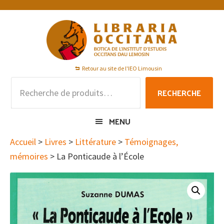
Passer
Passer
Passer
à
au
au
la
contenu
pied
navigation
principal
de
principale
page
Retour au site de l'IEO Limousin
Recherche
RECHERCHE
pour :
MENU
Accueil
>
Livres
>
Littérature
>
Témoignages,
mémoires
> La Ponticaude à l’École