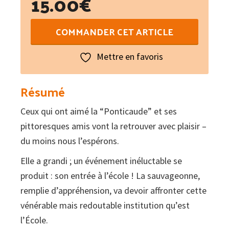
15.00
€
quantité
COMMANDER CET ARTICLE
de
La
Mettre en favoris
Ponticaude
à
Résumé
l'École
Ceux qui ont aimé la “Ponticaude” et ses
pittoresques amis vont la retrouver avec plaisir –
du moins nous l’espérons.
Elle a grandi ; un événement inéluctable se
produit : son entrée à l’école ! La sauvageonne,
remplie d’appréhension, va devoir affronter cette
vénérable mais redoutable institution qu’est
l’École.