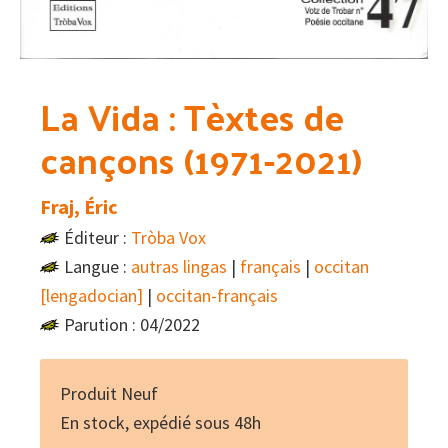
La Vida : Tèxtes de
cançons (1971-2021)
Fraj, Éric
Éditeur :
Tròba Vox
Langue :
autras lingas
|
français
|
occitan
[lengadocian]
|
occitan-français
Parution : 04/2022
Produit Neuf
En stock, expédié sous 48h