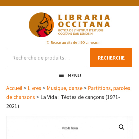
Passer
Passer
Passer
à
au
au
la
contenu
pied
navigation
principal
de
principale
page
Retour au site de l'IEO Limousin
Recherche
RECHERCHE
pour :
MENU
Accueil
>
Livres
>
Musique, danse
>
Partitions, paroles
de chansons
> La Vida : Tèxtes de cançons (1971-
2021)