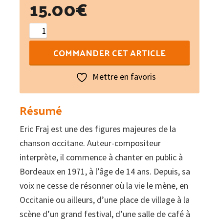
15.00
€
quantité
de
COMMANDER CET ARTICLE
La
Vida
Mettre en favoris
:
Tèxtes
Résumé
de
Eric Fraj est une des figures majeures de la
cançons
chanson occitane. Auteur-compositeur
(1971-
interprète, il commence à chanter en public à
2021)
Bordeaux en 1971, à l’âge de 14 ans. Depuis, sa
voix ne cesse de résonner où la vie le mène, en
Occitanie ou ailleurs, d’une place de village à la
scène d’un grand festival, d’une salle de café à