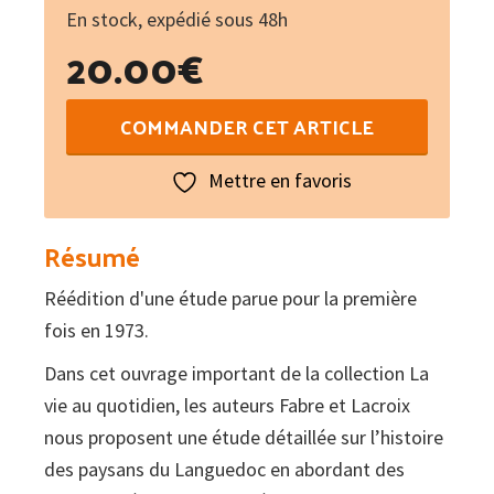
En stock, expédié sous 48h
20.00
€
quantité
COMMANDER CET ARTICLE
de
La
Mettre en favoris
vie
des
Résumé
paysans
Réédition d'une étude parue pour la première
du
fois en 1973.
Languedoc
au
Dans cet ouvrage important de la collection La
XIXe
vie au quotidien, les auteurs Fabre et Lacroix
siècle
nous proposent une étude détaillée sur l’histoire
des paysans du Languedoc en abordant des