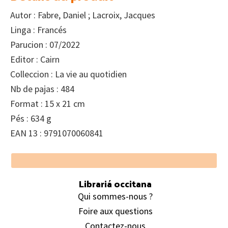
Autor : Fabre, Daniel ; Lacroix, Jacques
Linga : Francés
Parucion : 07/2022
Editor : Cairn
Colleccion : La vie au quotidien
Nb de pajas : 484
Format : 15 x 21 cm
Pés : 634 g
EAN 13 : 9791070060841
Footer
Librariá occitana
Qui sommes-nous ?
Foire aux questions
Contactez-nous