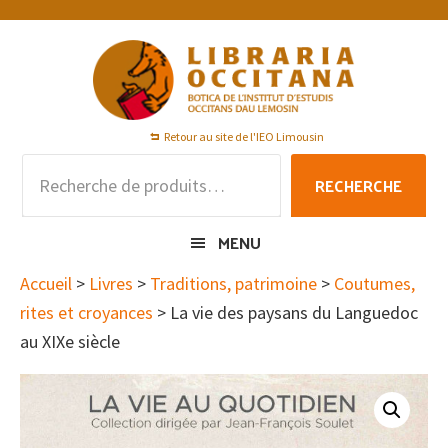
Passer
Passer
Passer
à
au
au
la
contenu
pied
navigation
principal
de
principale
page
Retour au site de l'IEO Limousin
Recherche
RECHERCHE
pour :
MENU
Accueil
>
Livres
>
Traditions, patrimoine
>
Coutumes,
rites et croyances
> La vie des paysans du Languedoc
au XIXe siècle