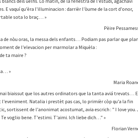
s blancs deis uèlhs. Lo matin, de la fenèstra de l'estudi, agachavi
s. E vaquí qu'èra l'illuminacion : darrièr l'òume de la cort d'onor,
table sota lo braç… »
Pèire Pessames
a de nòu oras, la messa dels enfants… Podiam pas parlar que pla
moment de l'elevacion per marmolar a Miquèla :
de ta maire ?
ta… »
Maria Roan
mai biaissut que los autres ordinators que la tanta aviá trevats… E
 l'eveniment. Natalia i prestèt pas cas, lo primièr còp qu'a la fin
, sortissent de l'anonimat acostumat, avia escrich : " I love you. 
 Te voglio bene. T'estimi. T'aimi. Ich liebe dich…" »
Florian Vern