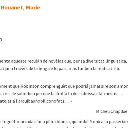
| Rouanet, Marie
83
senta aqueste recuèlh de novèlas que, per sa diversitat linguistica,
atjar a travèrs de la lenga e lo païs, mas tanben la realitat e lo
ment que Robinson comprenguèt que podriá jamai dire son amor
ua res de subrebeu per que la dròlla lo descubrissa ela-mesma…
batejariá l'arquibaunobiliconofatz… »
Micheu Chapdue
foguèt marcada d'una pèira blanca, qu'ambé Monica la passeria