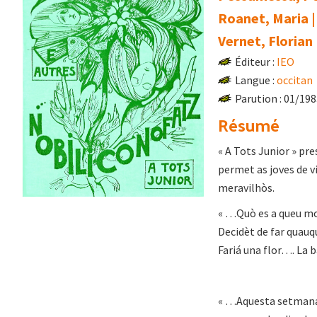
Roanet, Maria 
Vernet, Florian
Éditeur :
IEO
Langue :
occitan
Parution : 01/19
Résumé
« A Tots Junior » pre
permet as joves de vi
meravilhòs.
« …Quò es a queu mo
Decidèt de far quauq
Fariá una flor…. La 
« …Aquesta setmana 