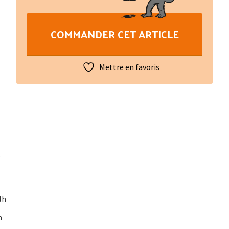
e
autres...
COMMANDER CET ARTICLE
nobiliconofatz
Mettre en favoris
.
lh
m