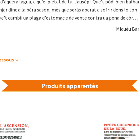
'aquera lagúa, e qu'ei pietat de tu, Jausèp ! Que't pòdi bien balha
jar dinc a la bèra sason, mès que seràs aperat a sofrir dens lo ton
 que't cambii ua plaga d'estomac e de vente contra ua pena de còr… 
Miquèu Bar
dessous
Produits apparentés