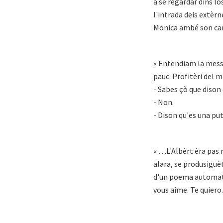
a se regardar dins lo
l'intrada deis extèrne
Monica ambé son car
« Entendiam la mess
pauc. Profitèri del 
- Sabes çò que dison 
- Non.
- Dison qu'es una pu
« …L'Albèrt èra pas 
alara, se produsiguèt
d'un poema automatic
vous aime. Te quiero.