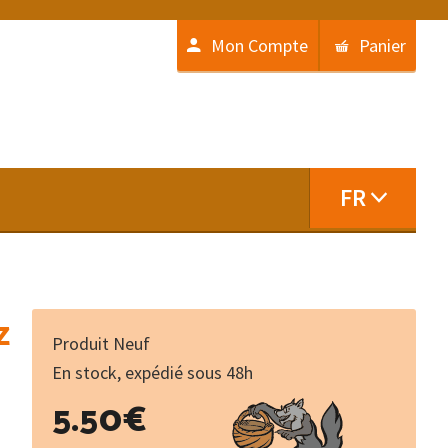
Mon Compte
Panier
FR
z
Produit Neuf
En stock, expédié sous 48h
quantité
5.50
€
de
L'Arquibau...