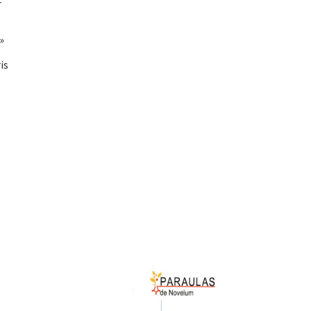
r
»
is