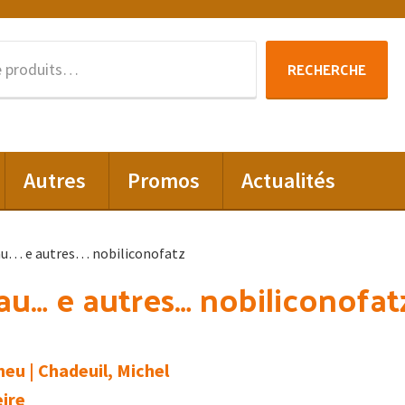
Recherche
RECHERCHE
pour :
Autres
Promos
Actualités
au… e autres… nobiliconofatz
au… e autres… nobiliconofat
eu | Chadeuil, Michel
ire