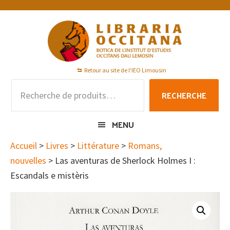
Passer
Passer
Passer
à
au
au
la
contenu
pied
navigation
principal
de
principale
page
Retour au site de l'IEO Limousin
Recherche
RECHERCHE
pour :
MENU
Accueil
>
Livres
>
Littérature
>
Romans,
nouvelles
> Las aventuras de Sherlock Holmes I :
Escandals e mistèris