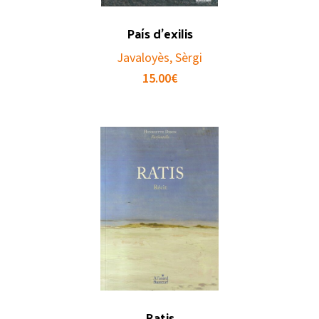
País d’exilis
Javaloyès, Sèrgi
15.00
€
Ratis