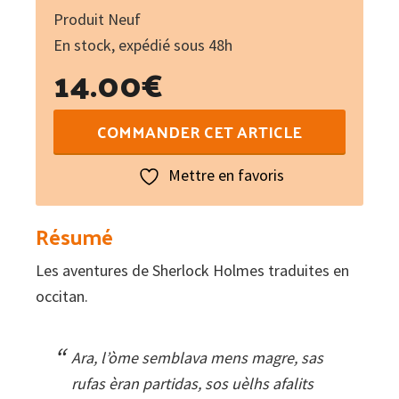
Produit Neuf
En stock, expédié sous 48h
14.00
€
quantité
COMMANDER CET ARTICLE
de
Las
Mettre en favoris
aventuras
de
Résumé
Sherlock
Les aventures de Sherlock Holmes traduites en
Holmes
occitan.
I
:
Escandals
Ara, l’òme semblava mens magre, sas
e
rufas èran partidas, sos uèlhs afalits