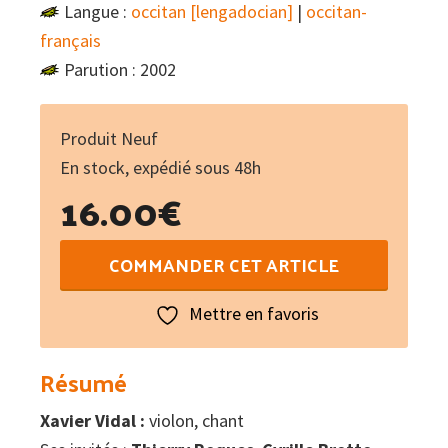
Langue :
occitan [lengadocian]
|
occitan-
français
Parution : 2002
Produit Neuf
En stock, expédié sous 48h
16.00
€
quantité
COMMANDER CET ARTICLE
de
Le
Mettre en favoris
Bal
Résumé
Xavier Vidal :
violon, chant