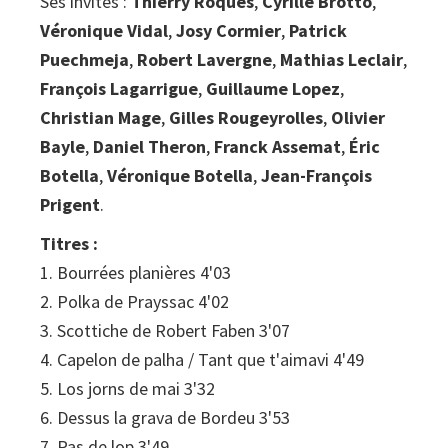
Ses invités :
Thierry Roques
,
Cyrille Brotto
,
Véronique Vidal
,
Josy Cormier
,
Patrick
Puechmeja
,
Robert Lavergne
,
Mathias Leclair
,
François Lagarrigue
,
Guillaume Lopez
,
Christian Mage
,
Gilles Rougeyrolles
,
Olivier
Bayle
,
Daniel Theron
,
Franck Assemat
,
Éric
Botella
,
Véronique Botella
,
Jean-François
Prigent
.
Titres :
1. Bourrées planières 4'03
2. Polka de Prayssac 4'02
3. Scottiche de Robert Faben 3'07
4. Capelon de palha / Tant que t'aimavi 4'49
5. Los jorns de mai 3'32
6. Dessus la grava de Bordeu 3'53
7. Pas de lop 3'49