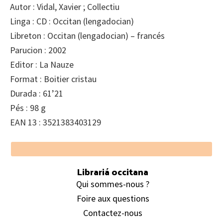
Autor : Vidal, Xavier ; Collectiu
Linga : CD : Occitan (lengadocian)
Libreton : Occitan (lengadocian) – francés
Parucion : 2002
Editor : La Nauze
Format : Boitier cristau
Durada : 61’21
Pés : 98 g
EAN 13 : 3521383403129
Footer
Librariá occitana
Qui sommes-nous ?
Foire aux questions
Contactez-nous