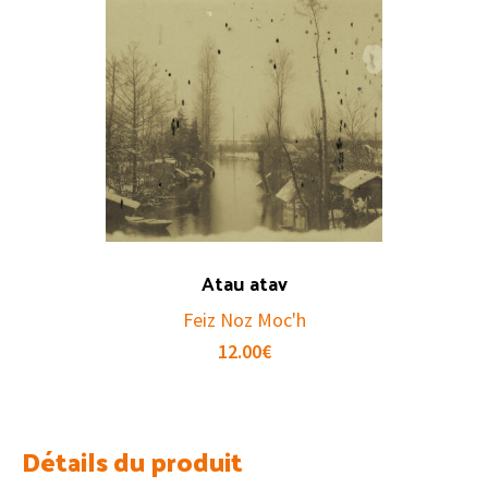
Atau atav
Feiz Noz Moc'h
12.00
€
Détails du produit