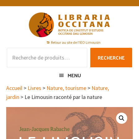
Passer
Passer
Passer
à
au
au
la
contenu
pied
navigation
principal
de
principale
page
Retour au site de l'IEO Limousin
Recherche
RECHERCHE
pour :
MENU
Accueil
>
Livres
>
Nature, tourisme
>
Nature,
jardin
> Le Limousin raconté par la nature