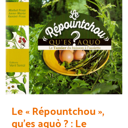
Le « Répountchou »,
qu’es aquò ? : Le