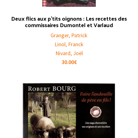
Deux flics aux p’tits oignons : Les recettes des
commissaires Dumontel et Varlaud
Granger, Patrick
Linol, Franck
Nivard, Joël
30.00
€