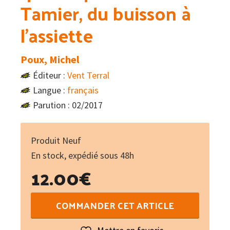
Tamier, du buisson à
l’assiette
Poux, Michel
Éditeur :
Vent Terral
Langue :
français
Parution : 02/2017
Produit Neuf
En stock, expédié sous 48h
12.00
€
quantité
COMMANDER CET ARTICLE
de
Le