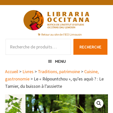
Passer
Passer
Passer
à
au
au
la
contenu
pied
navigation
principal
de
principale
page
Retour au site de l'IEO Limousin
Recherche
RECHERCHE
pour :
MENU
Accueil
>
Livres
>
Traditions, patrimoine
>
Cuisine,
gastronomie
> Le « Répountchou », qu’es aquò ? : Le
Tamier, du buisson à l’assiette