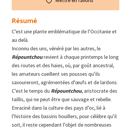
Mettre en favoris
"Répountchou",
qu'es
Résumé
aquò
C’est une plante emblématique de l’Occitanie et
?
au delà.
:
Inconnu des uns, vénéré par les autres, le
Le
Répountchou
revient à chaque printemps le long
Tamier,
des routes et des haies, où, par goût ancestral,
du
les amateurs cueillent ses pousses qu’ils
buisson
savoureront, agrémentées d’œufs et de lardons.
à
C’est le temps du
Répountchou
, aristocrate des
l'assiette
taillis, qui ne peut être que sauvage et rebelle.
Enraciné dans la culture des pays d’oc, lié à
l’histoire des bassins houillers, pour célèbre qu’il
soit, il reste cependant l’objet de nombreuses