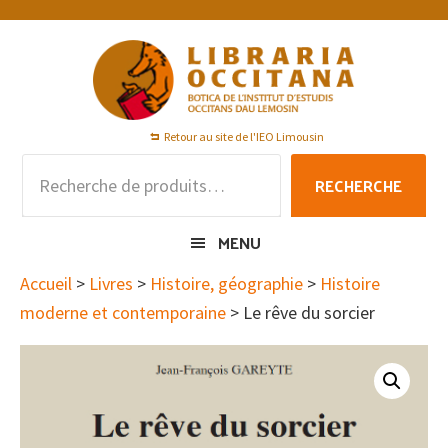
Passer
Passer
Passer
à
au
au
la
contenu
pied
navigation
principal
de
principale
page
Retour au site de l'IEO Limousin
Recherche
RECHERCHE
pour :
MENU
Accueil
>
Livres
>
Histoire, géographie
>
Histoire
moderne et contemporaine
> Le rêve du sorcier