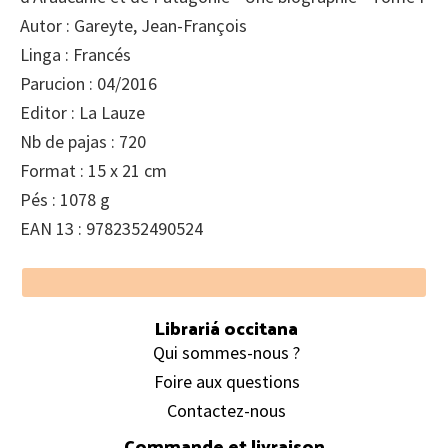
Autor : Gareyte, Jean-François
Linga : Francés
Parucion : 04/2016
Editor : La Lauze
Nb de pajas : 720
Format : 15 x 21 cm
Pés : 1078 g
EAN 13 : 9782352490524
Footer
Librariá occitana
Qui sommes-nous ?
Foire aux questions
Contactez-nous
Commande et livraison