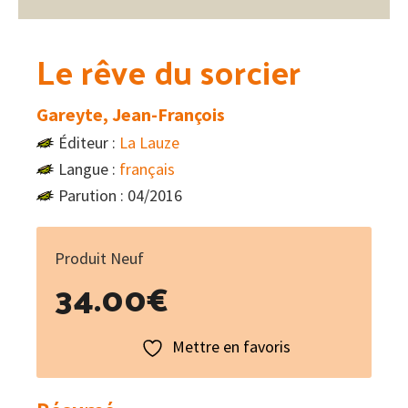
Le rêve du sorcier
Gareyte, Jean-François
Éditeur :
La Lauze
Langue :
français
Parution : 04/2016
Produit Neuf
34.00
€
Mettre en favoris