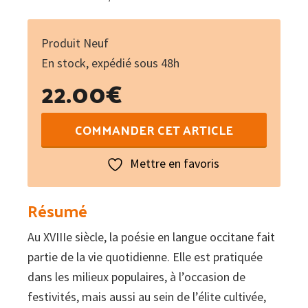
Produit Neuf
En stock, expédié sous 48h
22.00
€
quantité
COMMANDER CET ARTICLE
de
Le
Mettre en favoris
Rococo
d'Oc
Résumé
:
Au XVIIIe siècle, la poésie en langue occitane fait
Une
partie de la vie quotidienne. Elle est pratiquée
anthologie
dans les milieux populaires, à l’occasion de
poétique
festivités, mais aussi au sein de l’élite cultivée,
(1690-