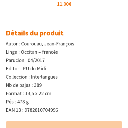
11.00
€
Détails du produit
Autor : Courouau, Jean-François
Linga : Occitan – francés
Parucion : 04/2017
Editor : PU du Midi
Colleccion : Interlangues
Nb de pajas : 389
Format : 13,5 x 22 cm
Pés : 478 g
EAN 13 : 9782810704996
Footer