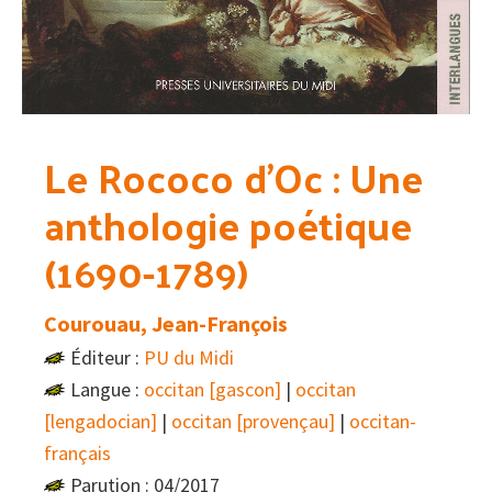
Le Rococo d’Oc : Une
anthologie poétique
(1690-1789)
Courouau, Jean-François
Éditeur :
PU du Midi
Langue :
occitan [gascon]
|
occitan
[lengadocian]
|
occitan [provençau]
|
occitan-
français
Parution : 04/2017