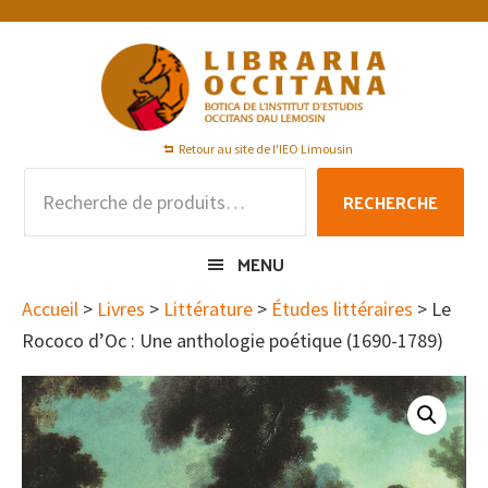
Passer
Passer
Passer
à
au
au
la
contenu
pied
navigation
principal
de
principale
page
Retour au site de l'IEO Limousin
Recherche
RECHERCHE
pour :
MENU
Accueil
>
Livres
>
Littérature
>
Études littéraires
> Le
Rococo d’Oc : Une anthologie poétique (1690-1789)