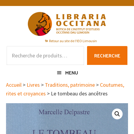
Passer
Passer
Passer
à
au
au
la
contenu
pied
navigation
principal
de
principale
page
Retour au site de l'IEO Limousin
Recherche
RECHERCHE
pour :
MENU
Accueil
>
Livres
>
Traditions, patrimoine
>
Coutumes,
rites et croyances
> Le tombeau des ancêtres