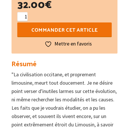
32.00
€
quantité
de
COMMANDER CET ARTICLE
Le
tombeau
Mettre en favoris
des
ancêtres
Résumé
"La civilisation occitane, et proprement
limousine, meurt tout doucement. Je ne désire
point verser d'inutiles larmes sur cette évolution,
ni même rechercher les modalités et les causes.
Les faits que je voudrais étudier, on a pu les
observer, et souvent ils vivent encore, sur un
point extrêmement étroit du Limousin, à savoir