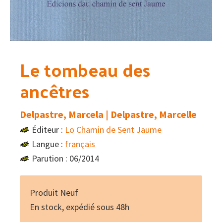
Le tombeau des
ancêtres
Delpastre, Marcela | Delpastre, Marcelle
Éditeur :
Lo Chamin de Sent Jaume
Langue :
français
Parution : 06/2014
Produit Neuf
En stock, expédié sous 48h