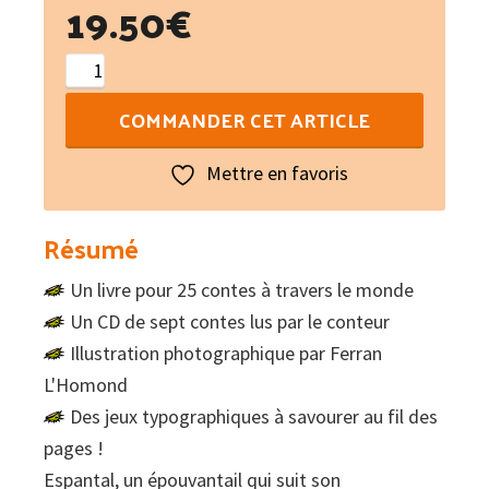
19.50
€
quantité
de
COMMANDER CET ARTICLE
Les
contes
Mettre en favoris
bourlingués
(libre
Résumé
+
CD)
Un livre pour 25 contes à travers le monde
Un CD de sept contes lus par le conteur
Illustration photographique par Ferran
L'Homond
Des jeux typographiques à savourer au fil des
pages !
Espantal, un épouvantail qui suit son