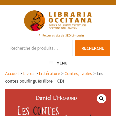
Passer
Passer
Passer
à
au
au
la
contenu
pied
navigation
principal
de
principale
page
Retour au site de l'IEO Limousin
Recherche
RECHERCHE
pour :
MENU
Accueil
>
Livres
>
Littérature
>
Contes, fables
> Les
contes bourlingués (libre + CD)