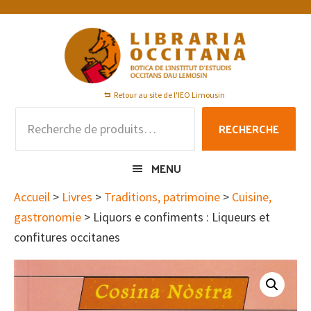
Passer
Passer
Passer
à
au
au
la
contenu
pied
navigation
principal
de
principale
page
Retour au site de l'IEO Limousin
Recherche
RECHERCHE
pour :
MENU
Accueil
>
Livres
>
Traditions, patrimoine
>
Cuisine,
gastronomie
> Liquors e confiments : Liqueurs et
confitures occitanes