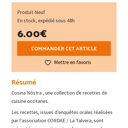
Produit Neuf
En stock, expédié sous 48h
6.00
€
quantité
COMMANDER CET ARTICLE
de
Liquors
Mettre en favoris
e
confiments
Résumé
:
Cosina Nòstra , une collection de recettes de
Liqueurs
cuisine occitanes.
et
confitures
Les recettes, issues d'enquêtes orales réalisées
occitanes
par l'association CORDAE / La Talvera, sont