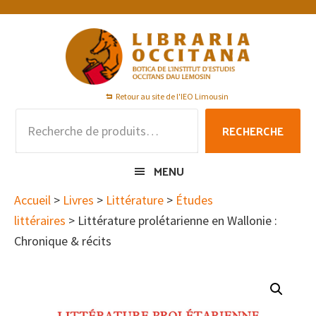
Passer
Passer
Passer
à
au
au
la
contenu
pied
navigation
principal
de
principale
page
Retour au site de l'IEO Limousin
Recherche
RECHERCHE
pour :
MENU
Accueil
>
Livres
>
Littérature
>
Études
littéraires
> Littérature prolétarienne en Wallonie :
Chronique & récits