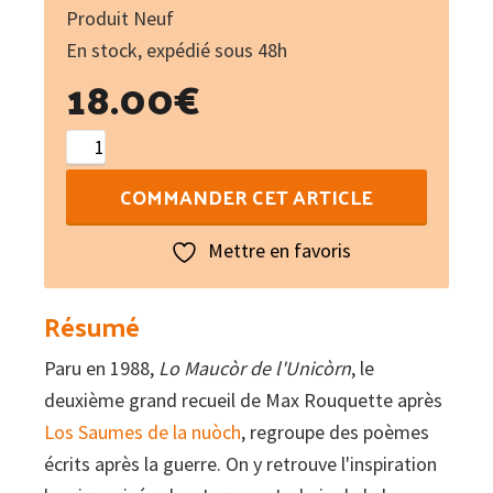
Produit Neuf
En stock, expédié sous 48h
18.00
€
quantité
de
COMMANDER CET ARTICLE
Lo
maucòr
Mettre en favoris
de
l'unicòrn
Résumé
-
Paru en 1988,
Le
Lo Maucòr de l'Unicòrn
, le
deuxième grand recueil de Max Rouquette après
tourment
Los Saumes de la nuòch
de
, regroupe des poèmes
écrits après la guerre. On y retrouve l'inspiration
la