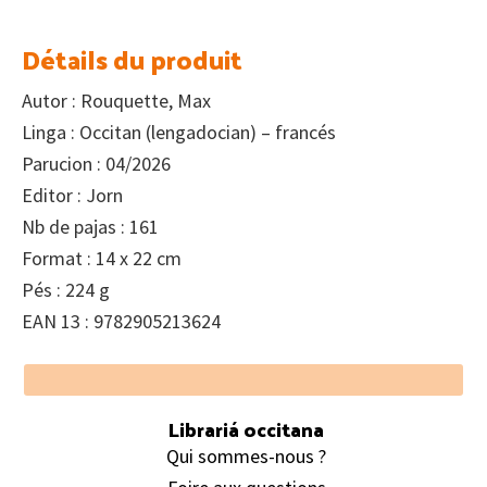
Détails du produit
Autor : Rouquette, Max
Linga : Occitan (lengadocian) – francés
Parucion : 04/2026
Editor : Jorn
Nb de pajas : 161
Format : 14 x 22 cm
Pés : 224 g
EAN 13 : 9782905213624
Footer
Librariá occitana
Qui sommes-nous ?