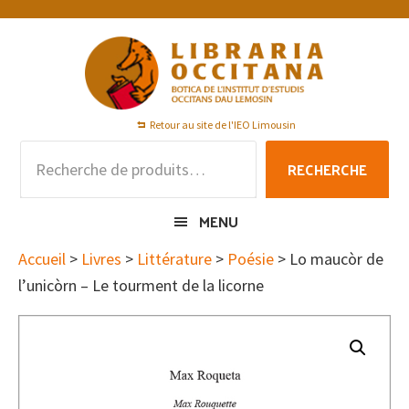
Passer
Passer
Passer
à
au
au
la
contenu
pied
navigation
principal
de
principale
page
Retour au site de l'IEO Limousin
Recherche
RECHERCHE
pour :
MENU
Accueil
>
Livres
>
Littérature
>
Poésie
> Lo maucòr de
l’unicòrn – Le tourment de la licorne