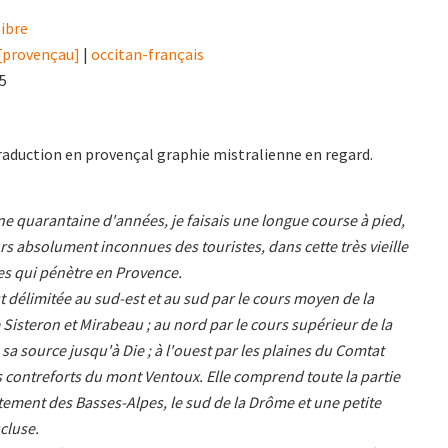
libre
 [provençau]
|
occitan-français
15
traduction en provençal graphie mistralienne en regard.
une quarantaine d'années, je faisais une longue course à pied,
rs absolument inconnues des touristes, dans cette très vieille
es qui pénètre en Provence.
t délimitée au sud-est et au sud par le cours moyen de la
Sisteron et Mirabeau ; au nord par le cours supérieur de la
a source jusqu'à Die ; à l'ouest par les plaines du Comtat
s contreforts du mont Ventoux. Elle comprend toute la partie
ement des Basses-Alpes, le sud de la Drôme et une petite
cluse.