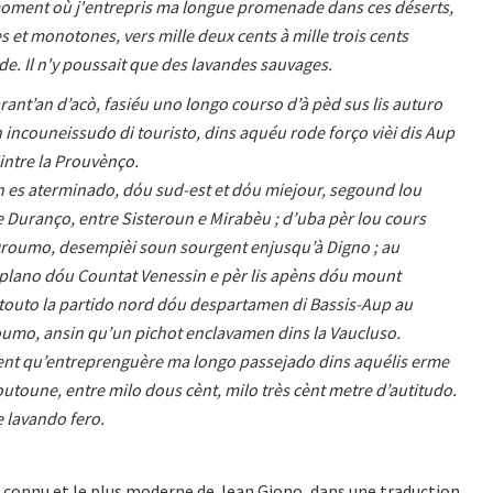
moment où j'entrepris ma longue promenade dans ces déserts,
 et monotones, vers mille deux cents à mille trois cents
de. Il n'y poussait que des lavandes sauvages.
rant’an d’acò, fasiéu uno longo courso d’à pèd sus lis auturo
ncouneissudo di touristo, dins aquéu rode forço vièi dis Aup
intre la Prouvènço.
 es aterminado, dόu sud-est et dόu miejour, segound lou
 Duranço, entre Sisteroun e Mirabèu ; d’uba pèr lou cours
roumo, desempièi soun sourgent enjusqu’à Digno ; au
 plano dóu Countat Venessin e pèr lis apèns dóu mount
touto la partido nord dóu despartamen di Bassis-Aup au
umo, ansin qu’un pichot enclavamen dins la Vaucluso.
nt qu’entreprenguère ma longo passejado dins aquélis erme
utoune, entre milo dous cènt, milo très cènt metre d’autitudo.
e lavando fero.
s connu et le plus moderne de Jean Giono, dans une traduction