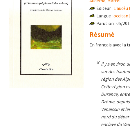
Audema, Marcel
Éditeur :
L'aucèu 
Langue :
occitan
Parution : 05/20
Résumé
En français avec la 
Il y a environ 
sur des hauteu
région des Alp
Cette région es
Durance, entre 
Drôme, depuis s
Venaissin et le
nord du départ
enclave du Vau