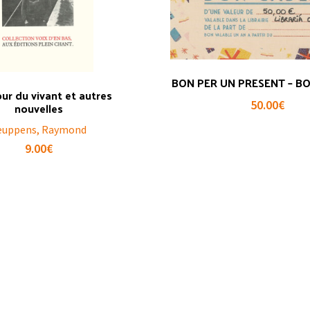
BON PER UN PRESENT – B
our du vivant et autres
50.00
€
nouvelles
euppens, Raymond
9.00
€