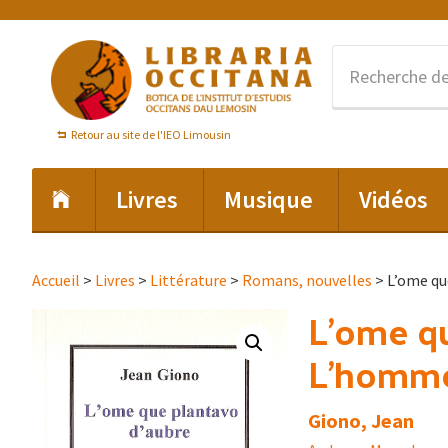
Passer
Passer
Passer
à
au
au
la
contenu
pied
navigation
principal
de
principale
page
Retour au site de l'IEO Limousin
Livres
Musique
Vidéos
Accueil
>
Livres
>
Littérature
>
Romans, nouvelles
> L’ome qu
L’ome qu
L’homme 
Giono, Jean