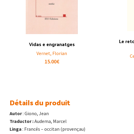
Le ret
Vidas e engranatges
Vernet, Florian
C
15.00
€
Détails du produit
Autor
: Giono, Jean
Traductor :
Audema, Marcel
Linga
: Francés – occitan (provençau)