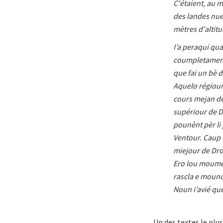
C'étaient, au 
des landes nues
mètres d'altitu
I’a peraqui qua
coumpletamen i
que fai un bè d
Aquelo régioun
cours mejan de
supériour de D
pounènt pèr li
Ventour. Caup 
miejour de Dro
Ero lou moume
rascla e mouno
Noun i’avié qu
Un des textes le plu