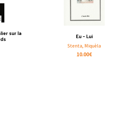
ier sur la
Eu – Lui
rds
Stenta, Miquèla
10.00
€