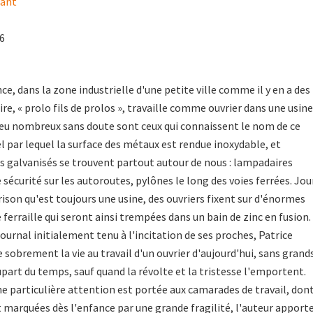
hant
16
e, dans la zone industrielle d'une petite ville comme il y en a des
ire, « prolo fils de prolos », travaille comme ouvrier dans une usine
Peu nombreux sans doute sont ceux qui connaissent le nom de ce
l par lequel la surface des métaux est rendue inoxydable, et
s galvanisés se trouvent partout autour de nous : lampadaires
e sécurité sur les autoroutes, pylônes le long des voies ferrées. Jou
rison qu'est toujours une usine, des ouvriers fixent sur d'énormes
 ferraille qui seront ainsi trempées dans un bain de zinc en fusion.
ournal initialement tenu à l'incitation de ses proches, Patrice
sobrement la vie au travail d'un ouvrier d'aujourd'hui, sans grand
art du temps, sauf quand la révolte et la tristesse l'emportent.
e particulière attention est portée aux camarades de travail, don
t marquées dès l'enfance par une grande fragilité, l'auteur apport