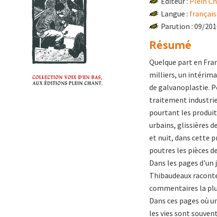
Éditeur :
Plein C
Langue :
français
Parution : 09/20
Résumé
Quelque part en Franc
milliers, un intérima
de galvanoplastie. 
traitement industrie
pourtant les produit
urbains, glissières d
et nuit, dans cette p
poutres les pièces de
Dans les pages d'un j
Thibaudeaux raconte 
commentaires la plup
Dans ces pages où un
les vies sont souven