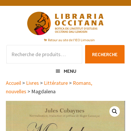
Passer
Passer
Passer
à
au
au
la
contenu
pied
navigation
principal
de
principale
page
Retour au site de l'IEO Limousin
Recherche
RECHERCHE
pour :
MENU
Accueil
>
Livres
>
Littérature
>
Romans,
nouvelles
> Magdalena