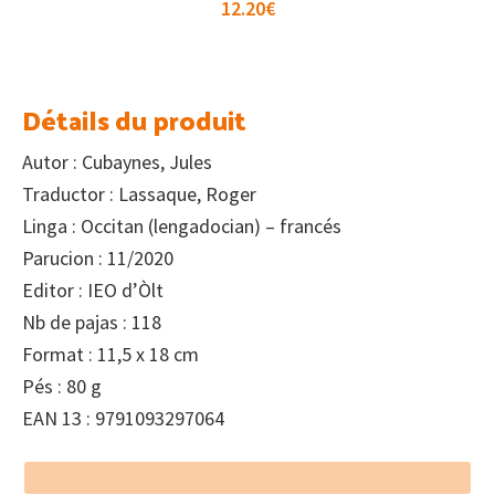
12.20
€
Détails du produit
Autor : Cubaynes, Jules
Traductor : Lassaque, Roger
Linga : Occitan (lengadocian) – francés
Parucion : 11/2020
Editor : IEO d’Òlt
Nb de pajas : 118
Format : 11,5 x 18 cm
Pés : 80 g
EAN 13 : 9791093297064
Footer