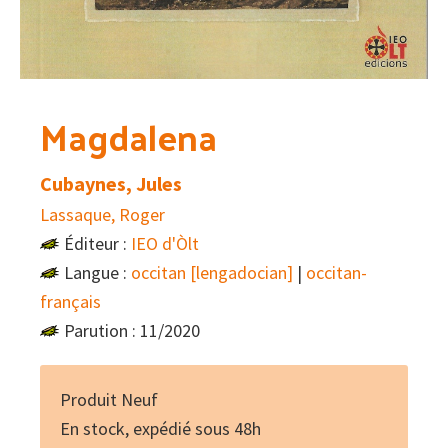
Magdalena
Cubaynes, Jules
Lassaque, Roger
Éditeur :
IEO d'Òlt
Langue :
occitan [lengadocian]
|
occitan-
français
Parution : 11/2020
Produit Neuf
En stock, expédié sous 48h