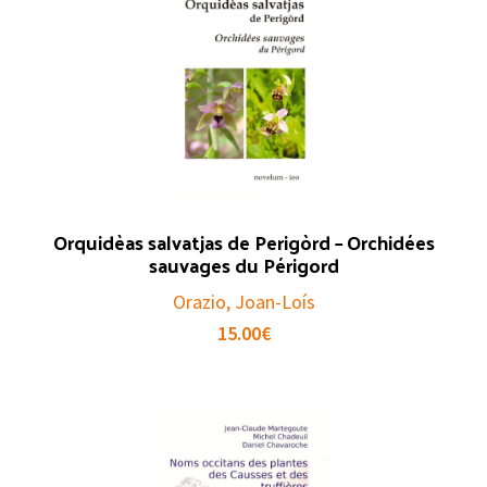
Orquidèas salvatjas de Perigòrd – Orchidées
sauvages du Périgord
Orazio, Joan-Loís
15.00
€