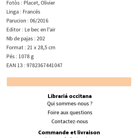
Fotòs : Placet, Olivier
Linga : Francés
Parucion : 06/2016
Editor : Le bec en l’air
Nb de pajas : 202
Format : 21 x 28,5 cm
Pés : 1078 g
EAN 13 : 9782367441047
Footer
Librariá occitana
Qui sommes-nous ?
Foire aux questions
Contactez-nous
Commande et livraison