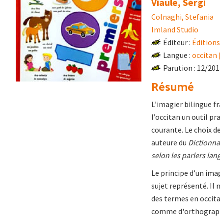
Viaule, Sèrgi
Colnaghi, Stefania
Imland Studio
Éditeur :
Éditions
Langue :
occitan 
Parution : 12/20
Résumé
L’imagier bilingue f
l’occitan un outil pr
courante. Le choix d
auteure du
Dictionna
selon les parlers la
Le principe d’un ima
sujet représenté. Il
des termes en occita
comme d'orthographe