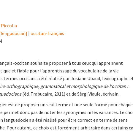
 Piccolia
[lengadocian]
|
occitan-français
14
rançais-occitan souhaite proposer à tous ceux qui apprennent
atique et fiable pour l’apprentissage du vocabulaire de la vie
es termes occitans a été réalisé par Josiane Ubaud, lexicographe e
ire orthographique, grammatical et morphologique de l'occitan :
nguedociens
(éd. Trabucaire, 2011) et de Sèrgi Viaule, écrivain.
gier est de proposer un seul terme et une seule forme pour chaque
 ne permet donc pas de noter les synonymes ni les variantes. Le cho
n languedocien a été réalisé pour être correct en terme de sens
. Pour autant, ce choix est forcément arbitraire dans certains c