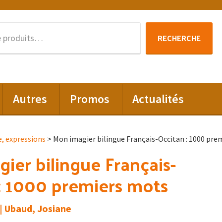
Recherche
RECHERCHE
pour :
Autres
Promos
Actualités
e, expressions
> Mon imagier bilingue Français-Occitan : 1000 pre
ier bilingue Français-
: 1000 premiers mots
| Ubaud, Josiane