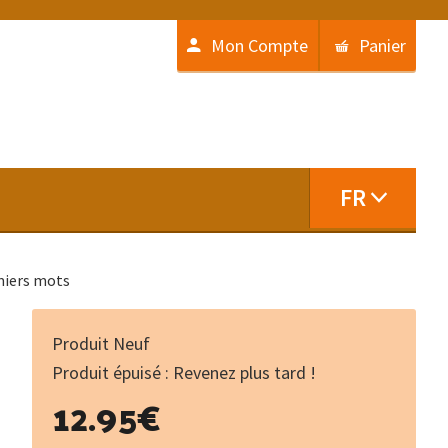
Mon Compte
Panier
FR
miers mots
Produit Neuf
Produit épuisé : Revenez plus tard !
12.95
€