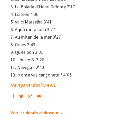
3. La Balada d'Henri Diffonty 2'17
4. Liseron 4'30
5. Vaici Marselha 3'41
6. Aquò mi fa mau 3'27
7. Au mitan de la mar 3'27
8. Grues 3'43
9. Qu'es bòn 3'01
10. Louise B. 3'26
11. Navega ! 2'40
13. Monte vas cançoneta ? 4’05
Navega
version livre-CD
Voir les détails ci-dessous