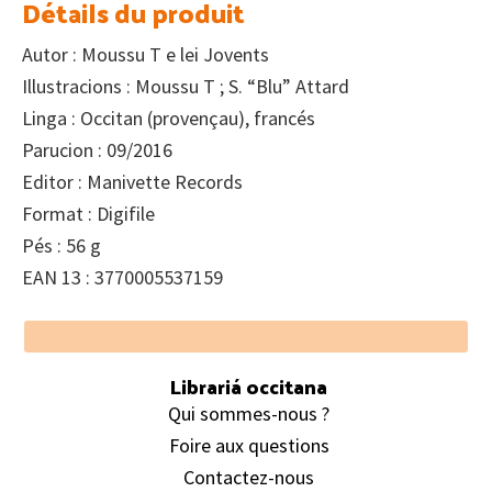
Détails du produit
Autor : Moussu T e lei Jovents
Illustracions : Moussu T ; S. “Blu” Attard
Linga : Occitan (provençau), francés
Parucion : 09/2016
Editor : Manivette Records
Format : Digifile
Pés : 56 g
EAN 13 : 3770005537159
Footer
Librariá occitana
Qui sommes-nous ?
Foire aux questions
Contactez-nous