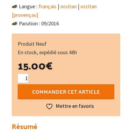
Langue :
français
|
occitan
|
occitan
[provençau]
Parution : 09/2016
Produit Neuf
En stock, expédié sous 48h
15.00
€
quantité
de
COMMANDER CET ARTICLE
Navega
!
Mettre en favoris
Résumé