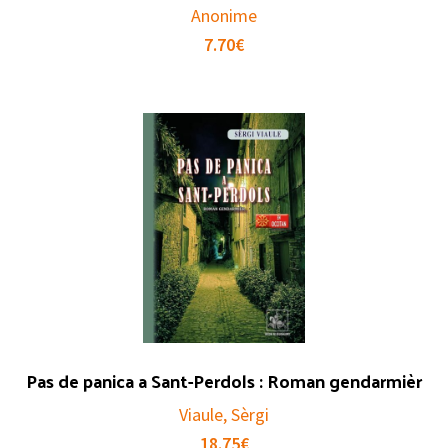
Anonime
7.70
€
Pas de panica a Sant-Perdols : Roman gendarmièr
Viaule, Sèrgi
18.75
€