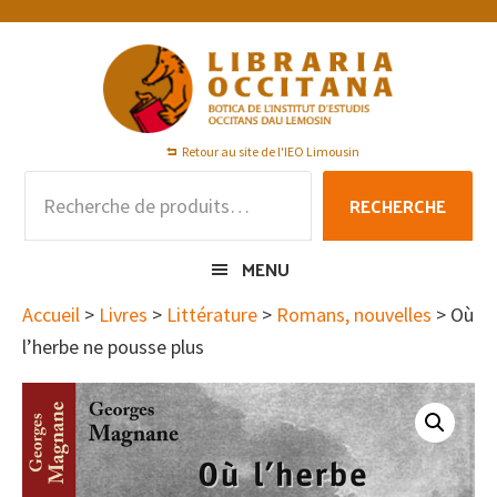
Passer
Passer
Passer
à
au
au
la
contenu
pied
navigation
principal
de
principale
page
Retour au site de l'IEO Limousin
Recherche
RECHERCHE
pour :
MENU
Accueil
>
Livres
>
Littérature
>
Romans, nouvelles
> Où
l’herbe ne pousse plus