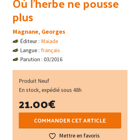
Où l’herbe ne pousse
plus
Magnane, Georges
Éditeur :
Maiade
Langue :
français
Parution : 03/2016
Produit Neuf
En stock, expédié sous 48h
21.00
€
quantité
COMMANDER CET ARTICLE
de
Où
Mettre en favoris