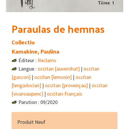
Paraulas de hemnas
Collectiu
Kamakine, Paulina
Éditeur :
Reclams
Langue :
occitan [auvernhat]
|
occitan
[gascon]
|
occitan [lemosin]
|
occitan
[lengadocian]
|
occitan [provençau]
|
occitan
[vivaroaupenc]
|
occitan-français
Parution : 09/2020
Produit Neuf