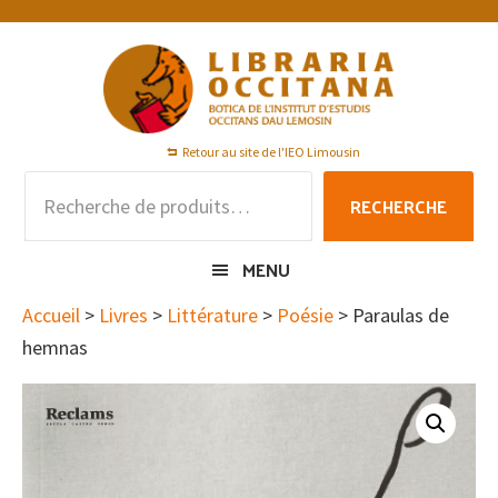
Passer
Passer
Passer
à
au
au
la
contenu
pied
navigation
principal
de
principale
page
Retour au site de l'IEO Limousin
Recherche
RECHERCHE
pour :
MENU
Accueil
>
Livres
>
Littérature
>
Poésie
> Paraulas de
hemnas