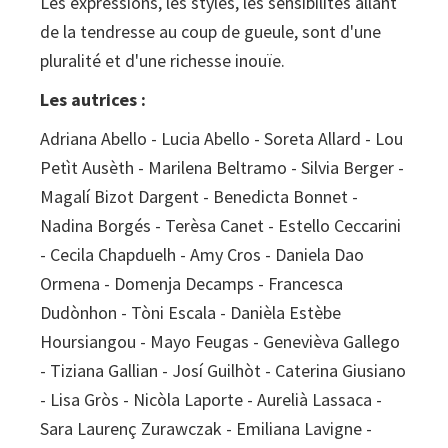
Les expressions, les styles, les sensibilités allant
de la tendresse au coup de gueule, sont d'une
pluralité et d'une richesse inouïe.
Les autrices :
Adriana Abello - Lucia Abello - Soreta Allard - Lou
Petìt Ausèth - Marilena Beltramo - Silvia Berger -
Magalí Bizot Dargent - Benedicta Bonnet -
Nadina Borgés - Terèsa Canet - Estello Ceccarini
- Cecila Chapduelh - Amy Cros - Daniela Dao
Ormena - Domenja Decamps - Francesca
Dudònhon - Tòni Escala - Danièla Estèbe
Hoursiangou - Mayo Feugas - Genevièva Gallego
- Tiziana Gallian - Josí Guilhòt - Caterina Giusiano
- Lisa Gròs - Nicòla Laporte - Aurelià Lassaca -
Sara Laurenç Zurawczak - Emiliana Lavigne -