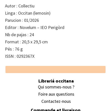
Autor : Collectiu
Linga : Occitan (lemosin)
Parucion : 01/2026
Editor : Novelum – IEO Perigòrd
Nb de pajas : 24
Format : 20,5 x 29,5 cm
Pés : 76 g
ISSN : 0292367X
Footer
Librariá occitana
Qui sommes-nous ?
Foire aux questions
Contactez-nous
Commande et livraison