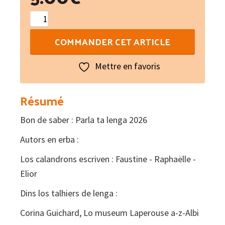
quantité
de
COMMANDER CET ARTICLE
Paraulas
de
Mettre en favoris
Novelum
N°
Résumé
190
Bon de saber : Parla ta lenga 2026
Autors en erba :
Los calandrons escriven : Faustine - Raphaëlle -
Elior
Dins los talhiers de lenga :
Corina Guichard, Lo museum Laperouse a-z-Albi