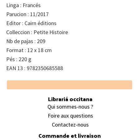
Linga : Francés
Parucion : 11/2017
Editor : Cairn éditions
Colleccion : Petite Histoire
Nb de pajas : 209
Format : 12 x 18 cm
Pés : 220 g
EAN 13 : 9782350685588
Footer
Librariá occitana
Qui sommes-nous ?
Foire aux questions
Contactez-nous
Commande et livraison