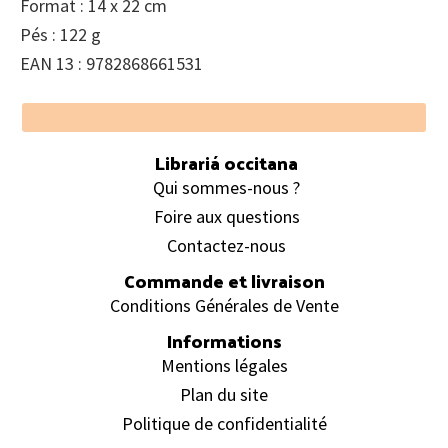
Format : 14 x 22 cm
Pés : 122 g
EAN 13 : 9782868661531
Footer
Librariá occitana
Qui sommes-nous ?
Foire aux questions
Contactez-nous
Commande et livraison
Conditions Générales de Vente
Informations
Mentions légales
Plan du site
Politique de confidentialité