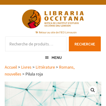
Passer
Passer
Passer
à
au
au
la
contenu
pied
navigation
principal
de
principale
page
Retour au site de l'IEO Limousin
Recherche
RECHERCHE
pour :
MENU
Accueil
>
Livres
>
Littérature
>
Romans,
nouvelles
> Pilula roja