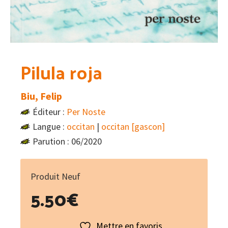
Pilula roja
Biu, Felip
Éditeur :
Per Noste
Langue :
occitan
|
occitan [gascon]
Parution : 06/2020
Produit Neuf
5.50
€
Mettre en favoris