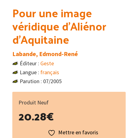
Pour une image
véridique d’Aliénor
d’Aquitaine
Labande, Edmond-René
Éditeur :
Geste
Langue :
français
Parution : 07/2005
Produit Neuf
20.28
€
Mettre en favoris