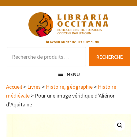
Passer
Passer
Passer
à
au
au
la
contenu
pied
navigation
principal
de
principale
page
Retour au site de l'IEO Limousin
Recherche
RECHERCHE
pour :
MENU
Accueil
>
Livres
>
Histoire, géographie
>
Histoire
médiévale
> Pour une image véridique d’Aliénor
d’Aquitaine