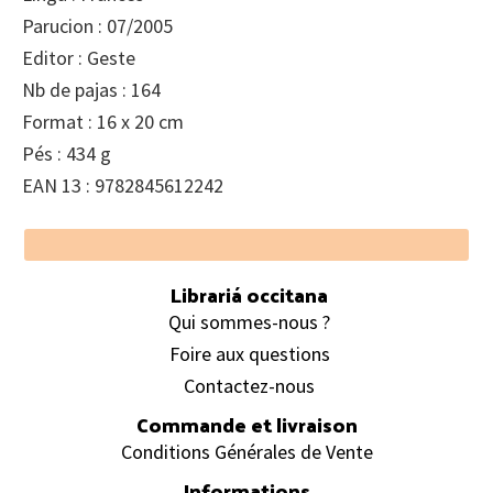
Parucion : 07/2005
Editor : Geste
Nb de pajas : 164
Format : 16 x 20 cm
Pés : 434 g
EAN 13 : 9782845612242
Footer
Librariá occitana
Qui sommes-nous ?
Foire aux questions
Contactez-nous
Commande et livraison
Conditions Générales de Vente
Informations