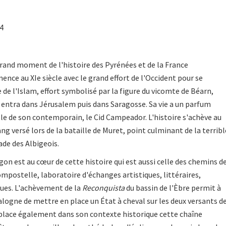
94
grand moment de l'histoire des Pyrénées et de la France
ence au XIe siècle avec le grand effort de l'Occident pour se
 de l'Islam, effort symbolisé par la figure du vicomte de Béarn,
i entra dans Jérusalem puis dans Saragosse. Sa vie a un parfum
e de son contemporain, le Cid Campeador. L'histoire s'achève au
sang versé lors de la bataille de Muret, point culminant de la terribl
sade des Albigeois.
on est au cœur de cette histoire qui est aussi celle des chemins d
postelle, laboratoire d'échanges artistiques, littéraires,
ques. L'achèvement de la
Reconquista
du bassin de l'Èbre permit à
talogne de mettre en place un État à cheval sur les deux versants d
eplace également dans son contexte historique cette chaîne