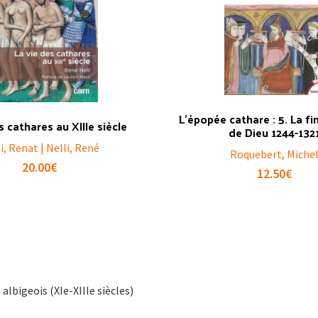
L’épopée cathare : 5. La f
s cathares au XIIIe siècle
de Dieu 1244-132
i, Renat | Nelli, René
Roquebert, Miche
20.00
€
12.50
€
albigeois (XIe-XIIIe siècles)