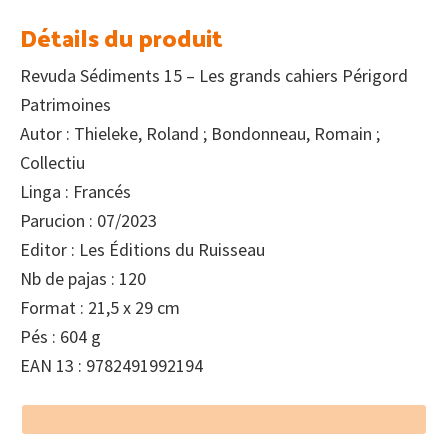
Détails du produit
Revuda Sédiments 15 – Les grands cahiers Périgord
Patrimoines
Autor : Thieleke, Roland ; Bondonneau, Romain ;
Collectiu
Linga : Francés
Parucion : 07/2023
Editor : Les Éditions du Ruisseau
Nb de pajas : 120
Format : 21,5 x 29 cm
Pés : 604 g
EAN 13 : 9782491992194
Footer