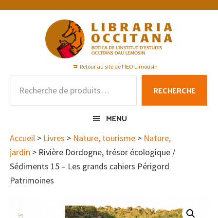
Passer
Passer
Passer
à
au
au
la
contenu
pied
navigation
principal
de
principale
page
Retour au site de l'IEO Limousin
Recherche
RECHERCHE
pour :
MENU
Accueil
>
Livres
>
Nature, tourisme
>
Nature,
jardin
> Rivière Dordogne, trésor écologique /
Sédiments 15 – Les grands cahiers Périgord
Patrimoines