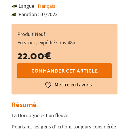
Langue :
français
Parution : 07/2023
Produit Neuf
En stock, expédié sous 48h
22.00
€
quantité
COMMANDER CET ARTICLE
de
Rivière
Mettre en favoris
Dordogne,
trésor
Résumé
écologique
La Dordogne est un fleuve.
/
Sédiments
Pourtant, les gens d’ici l’ont toujours considérée