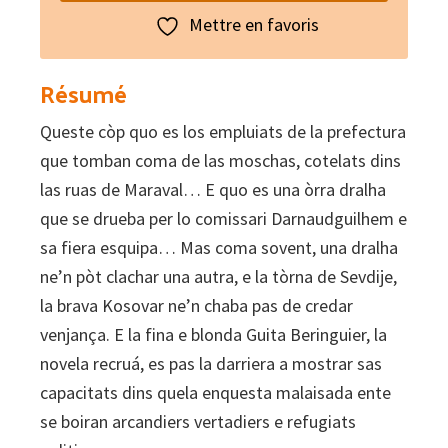
Mettre en favoris
Résumé
Queste còp quo es los empluiats de la prefectura
que tomban coma de las moschas, cotelats dins
las ruas de Maraval… E quo es una òrra dralha
que se drueba per lo comissari Darnaudguilhem e
sa fiera esquipa… Mas coma sovent, una dralha
ne’n pòt clachar una autra, e la tòrna de Sevdije,
la brava Kosovar ne’n chaba pas de credar
venjança. E la fina e blonda Guita Beringuier, la
novela recruá, es pas la darriera a mostrar sas
capacitats dins quela enquesta malaisada ente
se boiran arcandiers vertadiers e refugiats