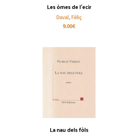
Les òmes de l’ecir
Daval, Fèliç
9.00
€
La nau dels fòls