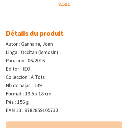
8.50
€
Détails du produit
Autor : Ganhaire, Joan
Linga : Occitan (lemosin)
Parucion : 06/2016
Editor : IEO
Colleccion : A Tots
Nb de pajas : 139
Format : 13,5 x 18 cm
Pés : 156 g
EAN 13 : 9782859105730
Footer