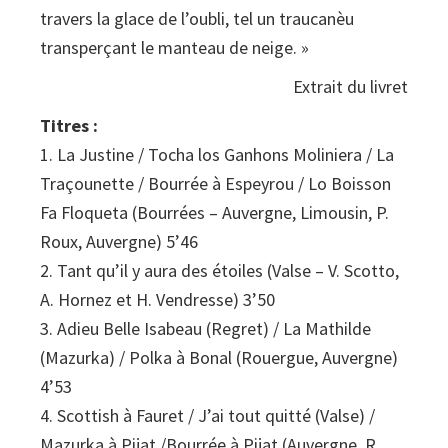
travers la glace de l’oubli, tel un traucanèu
transperçant le manteau de neige. »
Extrait du livret
Titres :
1. La Justine / Tocha los Ganhons Moliniera / La
Traçounette / Bourrée à Espeyrou / Lo Boisson
Fa Floqueta (Bourrées – Auvergne, Limousin, P.
Roux, Auvergne) 5’46
2. Tant qu’il y aura des étoiles (Valse – V. Scotto,
A. Hornez et H. Vendresse) 3’50
3. Adieu Belle Isabeau (Regret) / La Mathilde
(Mazurka) / Polka à Bonal (Rouergue, Auvergne)
4’53
4. Scottish à Fauret / J’ai tout quitté (Valse) /
Mazurka à Pijat /Bourrée à Pijat (Auvergne, R.