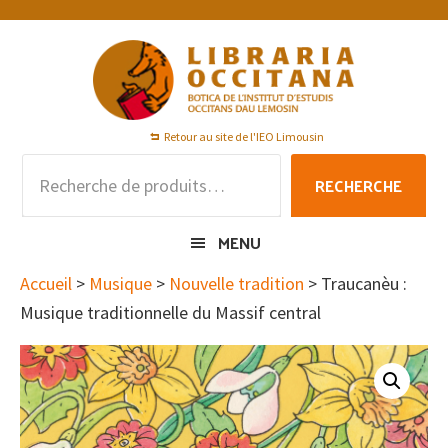
Passer
Passer
Passer
à
au
au
la
contenu
pied
navigation
principal
de
principale
page
Retour au site de l'IEO Limousin
Recherche
RECHERCHE
pour :
MENU
Accueil
>
Musique
>
Nouvelle tradition
> Traucanèu :
Musique traditionnelle du Massif central