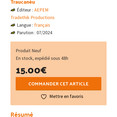
Traucanèu
Éditeur :
AEPEM
Tradethik Productions
Langue :
français
Parution : 07/2024
Produit Neuf
En stock, expédié sous 48h
15.00
€
quantité
COMMANDER CET ARTICLE
de
Traucanèu
Mettre en favoris
:
Musique
Résumé