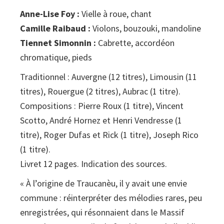
traditionnelle
Anne-Lise Foy :
Vielle à roue, chant
du
Camille Raibaud :
Violons, bouzouki, mandoline
Massif
Tiennet Simonnin :
Cabrette, accordéon
central
chromatique, pieds
Traditionnel : Auvergne (12 titres), Limousin (11
titres), Rouergue (2 titres), Aubrac (1 titre).
Compositions : Pierre Roux (1 titre), Vincent
Scotto, André Hornez et Henri Vendresse (1
titre), Roger Dufas et Rick (1 titre), Joseph Rico
(1 titre).
Livret 12 pages. Indication des sources.
« À l’origine de Traucanèu, il y avait une envie
commune : réinterpréter des mélodies rares, peu
enregistrées, qui résonnaient dans le Massif