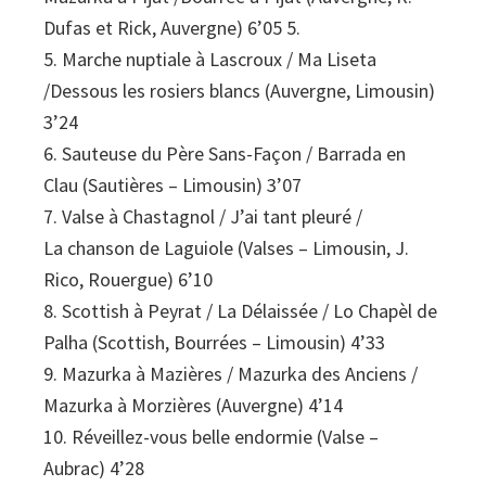
Dufas et Rick, Auvergne) 6’05 5.
5. Marche nuptiale à Lascroux / Ma Liseta
/Dessous les rosiers blancs (Auvergne, Limousin)
3’24
6. Sauteuse du Père Sans-Façon / Barrada en
Clau (Sautières – Limousin) 3’07
7. Valse à Chastagnol / J’ai tant pleuré /
La chanson de Laguiole (Valses – Limousin, J.
Rico, Rouergue) 6’10
8. Scottish à Peyrat / La Délaissée / Lo Chapèl de
Palha (Scottish, Bourrées – Limousin) 4’33
9. Mazurka à Mazières / Mazurka des Anciens /
Mazurka à Morzières (Auvergne) 4’14
10. Réveillez-vous belle endormie (Valse –
Aubrac) 4’28