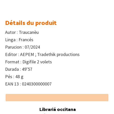
Détails du produit
Autor : Traucanèu
Linga : Francés
Parucion : 07/2024
Editor : AEPEM ; Tradethik productions
Format : Digifile 2 volets
Durada : 49’57
Pés : 48 g
EAN 13 : 0240300000007
Footer
Librariá occitana