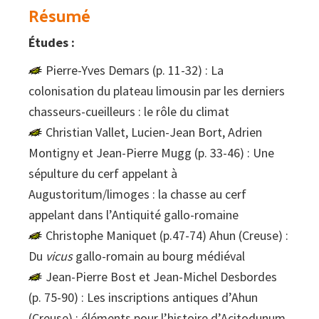
limousine
Résumé
Tome
Études :
38
Pierre-Yves Demars (p. 11-32) : La
colonisation du plateau limousin par les derniers
chasseurs-cueilleurs : le rôle du climat
Christian Vallet, Lucien-Jean Bort, Adrien
Montigny et Jean-Pierre Mugg (p. 33-46) : Une
sépulture du cerf appelant à
Augustoritum/limoges : la chasse au cerf
appelant dans l’Antiquité gallo-romaine
Christophe Maniquet (p.47-74) Ahun (Creuse) :
Du
vicus
gallo-romain au bourg médiéval
Jean-Pierre Bost et Jean-Michel Desbordes
(p. 75-90) : Les inscriptions antiques d’Ahun
(Creuse) : éléments pour l’histoire d’Acitodunum