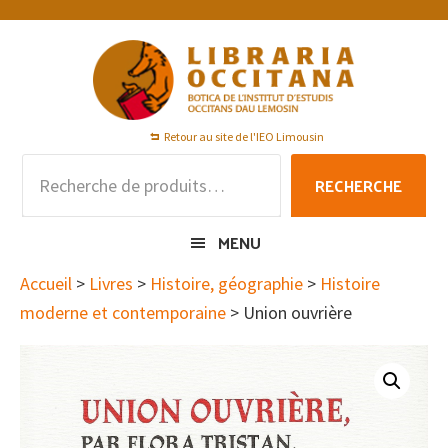
Passer
Passer
Passer
à
au
au
la
contenu
pied
navigation
principal
de
principale
page
Retour au site de l'IEO Limousin
Recherche
RECHERCHE
pour :
MENU
Accueil
>
Livres
>
Histoire, géographie
>
Histoire
moderne et contemporaine
> Union ouvrière