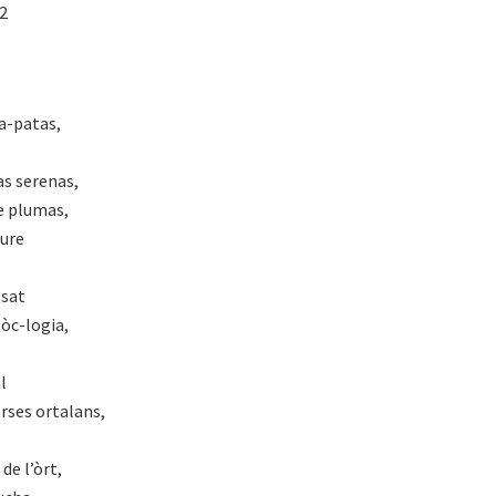
22
la-patas,
as serenas,
e plumas,
eure
ssat
-òc-logia,
l
èrses ortalans,
de l’òrt,