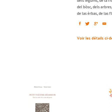
dels legums, de la fr
del bòsc, dels arbres
de las èrbas, de las flo
Voir les détails ci-