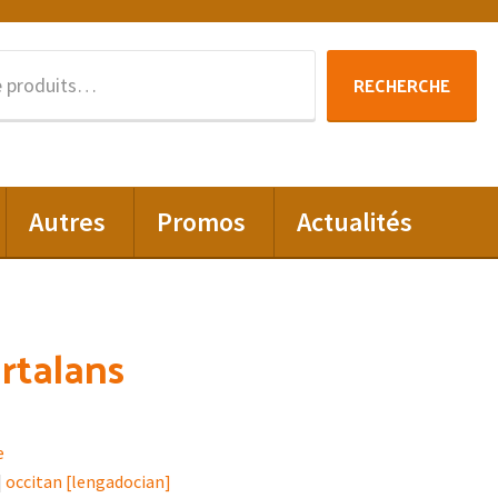
Recherche
RECHERCHE
pour :
Autres
Promos
Actualités
rtalans
e
|
occitan [lengadocian]