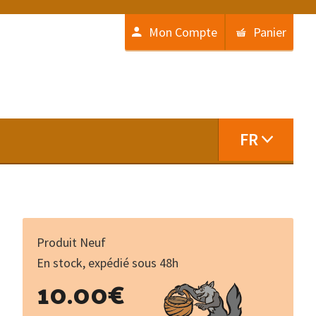
Mon Compte
Panier
FR
Produit Neuf
En stock, expédié sous 48h
quantité
10.00
€
de
Vèrses