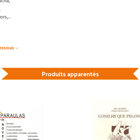
ucha,
,
rs,...
dessous
Produits apparentés