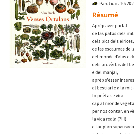
Parution : 10/20
Résumé
Aprèp aver parlat
de las patas dels mi
dels pics dels eirices,
de las escaumas de l
del monde d’alas e d
dels provèrbis del b
e del manjar,
aprèp s’èsser intere
al bestiari e a la mit
lo poèta se vira
cap al monde vegeta
per nos contar, en v
la vida reala (?!!!)
e tanplan supausada 