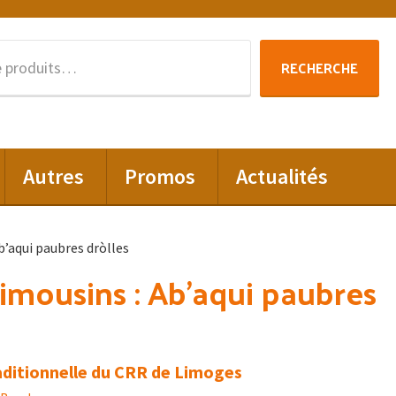
Recherche
RECHERCHE
pour :
Autres
Promos
Actualités
b’aqui paubres dròlles
limousins : Ab’aqui paubres
aditionnelle du CRR de Limoges