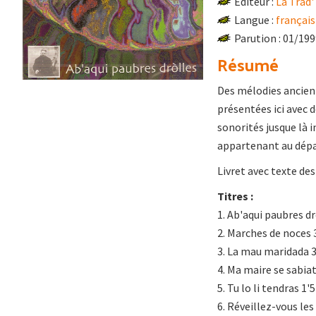
Éditeur :
La Trad
Langue :
français
Parution : 01/19
Résumé
Des mélodies ancienn
présentées ici avec 
sonorités jusque là 
appartenant au dépa
Livret avec texte de
Titres :
1. Ab'aqui paubres d
2. Marches de noces 
3. La mau maridada 3
4. Ma maire se sabiat
5. Tu lo li tendras 1'
6. Réveillez-vous l