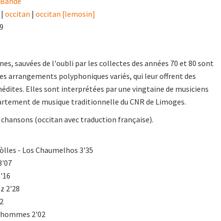
' Bande
|
occitan
|
occitan [lemosin]
99
es, sauvées de l'oubli par les collectes des années 70 et 80 sont
des arrangements polyphoniques variés, qui leur offrent des
inédites. Elles sont interprétées par une vingtaine de musiciens
rtement de musique traditionnelle du CNR de Limoges.
s chansons (occitan avec traduction française).
ròlles - Los Chaumelhos 3'35
3'07
'16
z 2'28
52
es hommes 2'02