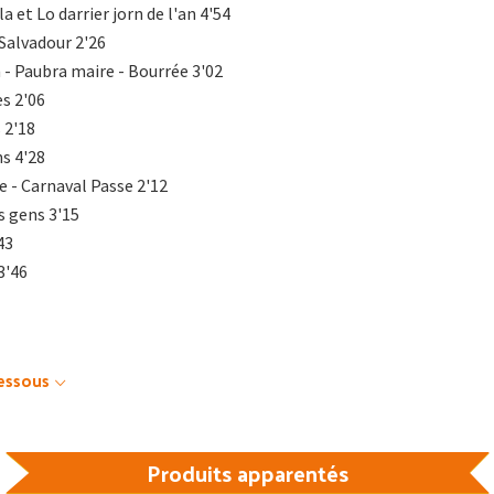
la et Lo darrier jorn de l'an 4'54
Salvadour 2'26
n - Paubra maire - Bourrée 3'02
es 2'06
 2'18
ns 4'28
e - Carnaval Passe 2'12
s gens 3'15
43
3'46
dessous
Produits apparentés