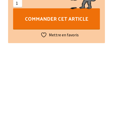
limousins
:
COMMANDER CET ARTICLE
Ab'aqui
paubres
dròlles
Mettre en favoris