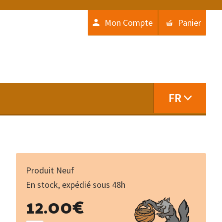
Mon Compte
Panier
FR
Produit Neuf
En stock, expédié sous 48h
quantité
12.00
€
de
Violons