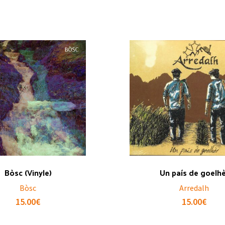
Bòsc (Vinyle)
Un país de goelh
Bòsc
Arredalh
15.00
€
15.00
€