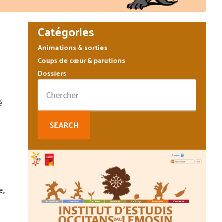
Barre
Catégories
latérale
Animations & sorties
principale
Coups de cœur & parutions
Dossiers
Search
for:
é
e,