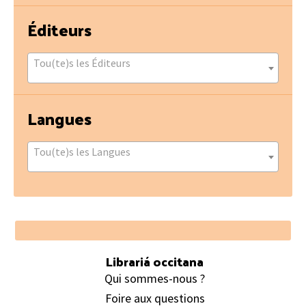
Éditeurs
Tou(te)s les Éditeurs
Langues
Tou(te)s les Langues
Footer
Librariá occitana
Qui sommes-nous ?
Foire aux questions