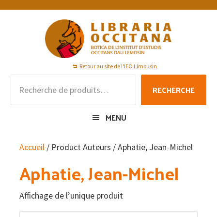
Passer
Passer
Passer
à
au
au
la
contenu
pied
navigation
principal
de
principale
page
Retour au site de l'IEO Limousin
Recherche
RECHERCHE
pour :
MENU
Accueil
/ Product Auteurs / Aphatie, Jean-Michel
Aphatie, Jean-Michel
Affichage de l’unique produit