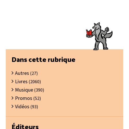
Barre
Dans cette rubrique
latérale
Autres
principale
(27)
Livres
(2060)
Musique
(390)
Promos
(52)
Vidéos
(93)
Éditeurs