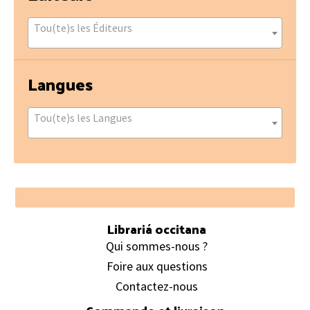
Tou(te)s les Éditeurs
Langues
Tou(te)s les Langues
Footer
Librariá occitana
Qui sommes-nous ?
Foire aux questions
Contactez-nous