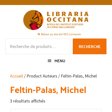
Passer
Passer
Passer
à
au
au
la
contenu
pied
navigation
principal
de
principale
page
Retour au site de l'IEO Limousin
Recherche
RECHERCHE
pour :
MENU
Accueil
/ Product Auteurs / Feltin-Palas, Michel
Feltin-Palas, Michel
3 résultats affichés