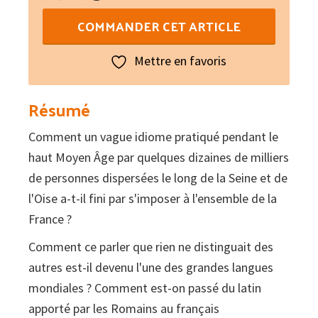
quantité
COMMANDER CET ARTICLE
de
Le
Mettre en favoris
français,
une
Résumé
si
Comment un vague idiome pratiqué pendant le
fabuleuse
haut Moyen Âge par quelques dizaines de milliers
histoire
de personnes dispersées le long de la Seine et de
!
l'Oise a-t-il fini par s'imposer à l'ensemble de la
France ?
Comment ce parler que rien ne distinguait des
autres est-il devenu l'une des grandes langues
mondiales ? Comment est-on passé du latin
apporté par les Romains au français