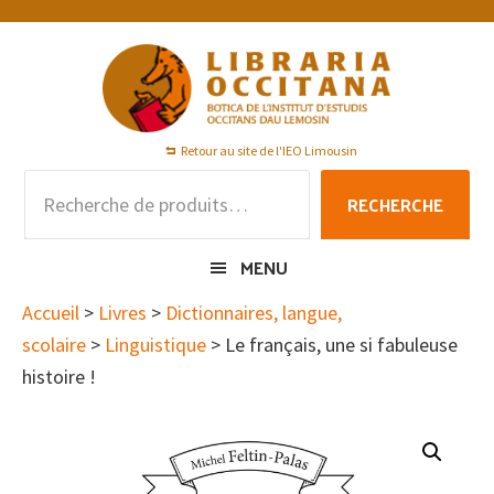
Passer
Passer
Passer
à
au
au
la
contenu
pied
navigation
principal
de
principale
page
Retour au site de l'IEO Limousin
Recherche
RECHERCHE
pour :
MENU
Accueil
>
Livres
>
Dictionnaires, langue,
scolaire
>
Linguistique
> Le français, une si fabuleuse
histoire !