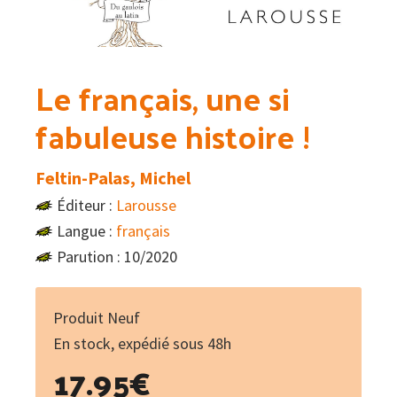
Le français, une si
fabuleuse histoire !
Feltin-Palas, Michel
Éditeur :
Larousse
Langue :
français
Parution : 10/2020
Produit Neuf
En stock, expédié sous 48h
17.95
€