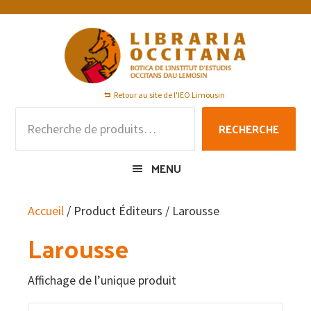
Passer
Passer
Passer
à
au
au
la
contenu
pied
navigation
principal
de
principale
page
Retour au site de l'IEO Limousin
Recherche
RECHERCHE
pour :
MENU
Accueil
/ Product Éditeurs / Larousse
Larousse
Affichage de l’unique produit