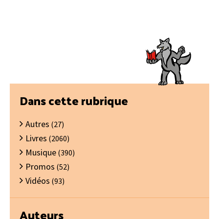
Barre
Dans cette rubrique
latérale
Autres
principale
(27)
Livres
(2060)
Musique
(390)
Promos
(52)
Vidéos
(93)
Auteurs