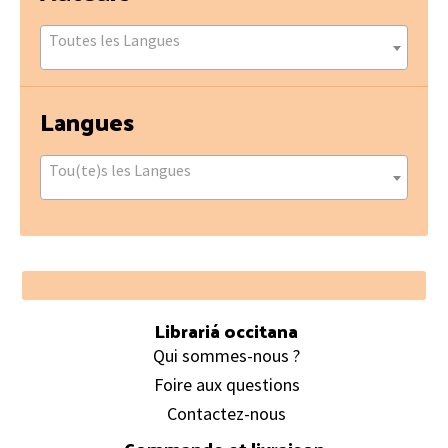
Toutes les Langues
Langues
Tou(te)s les Langues
Footer
Librariá occitana
Qui sommes-nous ?
Foire aux questions
Contactez-nous