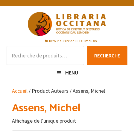
Passer
Passer
Passer
à
au
au
la
contenu
pied
navigation
principal
de
principale
page
Retour au site de l'IEO Limousin
Recherche
RECHERCHE
pour :
MENU
Accueil
/ Product Auteurs / Assens, Michel
Assens, Michel
Affichage de l’unique produit