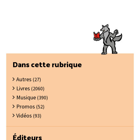
Barre
Dans cette rubrique
latérale
Autres
principale
(27)
Livres
(2060)
Musique
(390)
Promos
(52)
Vidéos
(93)
Éditeurs