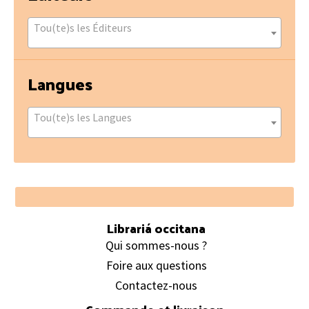
Tou(te)s les Éditeurs
Langues
Tou(te)s les Langues
Footer
Librariá occitana
Qui sommes-nous ?
Foire aux questions
Contactez-nous