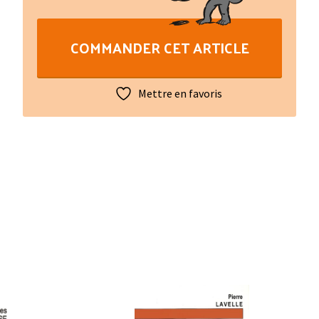
N°158
:
COMMANDER CET ARTICLE
Tables
des
matières
Mettre en favoris
1961-
1986