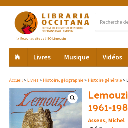
Passer
Passer
Passer
à
au
au
la
contenu
pied
navigation
principal
de
principale
page
Retour au site de l'IEO Limousin
Livres
Musique
Vidéos
Accueil
>
Livres
>
Histoire, géographie
>
Histoire générale
> 
Lemouzi 
1961-19
Assens, Michel