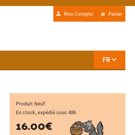
Mon Compte
Panier
FR
Produit Neuf
En stock, expédié sous 48h
quantité
16.00
€
de
Lemouzi